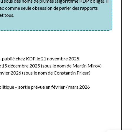
ou sous des noms de plumes (algorithme KDP oblige), il
avec comme seule obsession de parler des rapports
et tous.
re, publié chez KDP le 21 novembre 2025.
P le 15 décembre 2025 (sous le nom de Martin Mirov)
nvier 2026 (sous le nom de Constantin Prieur)
politique – sortie prévue en février / mars 2026