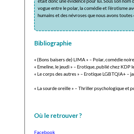
était donc une évidence pour lui. Sous son nom 
vogue entre le polar, la comédie et l’érotisme 
humains et des névroses que nous avons toutes 
Bibliographie
« (Bons baisers de) LIMA » – Polar, comédie noi
« Emeline, le jeudi » – Erotique, publié chez KD
« Le corps des autres » – Erotique LGBTQIA+ – ja
« La sourde oreille » – Thriller psychologique et 
Où le retrouver ?
Facebook