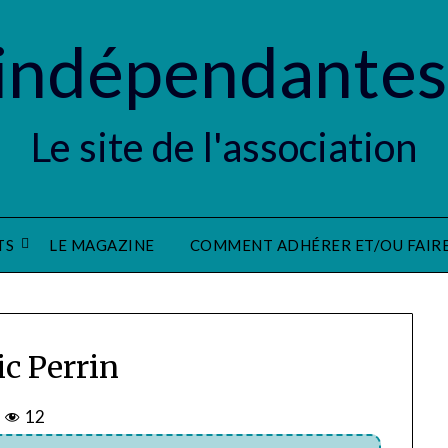
indépendantes
Le site de l'association
TS
LE MAGAZINE
COMMENT ADHÉRER ET/OU FAIR
ic Perrin
12