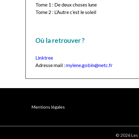
Tome 1 : De deux choses lune
Tome 2 : L’Autre c’est le soleil
Où la retrouver ?
Linktree
Adresse mail :
mylene.gobin@netc.fr
Mentions légales
© 2026 Les