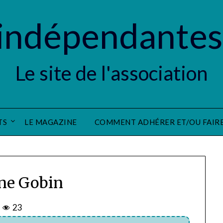
indépendantes
Le site de l'association
TS
LE MAGAZINE
COMMENT ADHÉRER ET/OU FAIR
ne Gobin
23