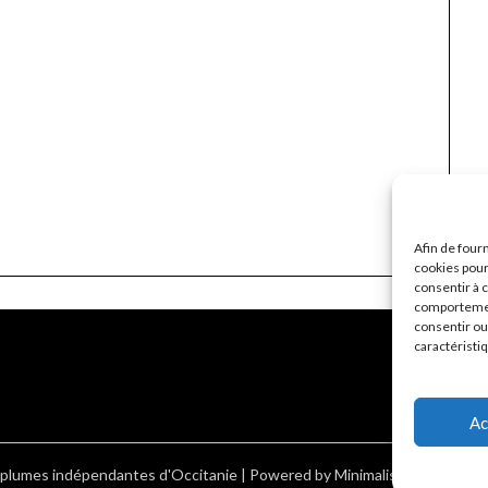
Afin de four
cookies pour 
consentir à 
comportement
consentir ou
caractéristi
Ac
 plumes indépendantes d'Occitanie
| Powered by
Minimalist Blog
WordP