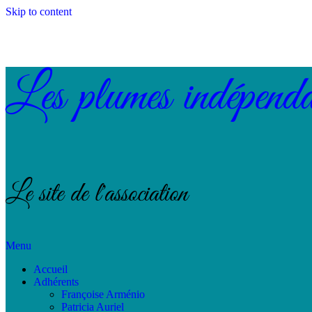
Skip to content
Les plumes indépenda
Le site de l'association
Menu
Accueil
Adhérents
Françoise Arménio
Patricia Auriel