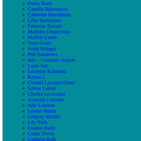
Fanny Bada
Camélia Balestracci
Catherine Barcelonne
Célia Barrachina
Fabienne Baynat
Matthieu Despeyroux
Mylène Gobin
Yoan Gruel
Sarah Halegoi
Phil Handrews
Inès – Chamane Atlante
Laure Iniz
Lucienne Kaminski
Krysta L
Christel Lacassin-Darre
Sabine Latour
Charles Lecrosnier
Armonia Lemaitre
Julie Lesuisse
Lorelei Martin
Grégory Michel
Lily Noth
Frankie Pauly
Cedric Perrin
Guilhem Rulh