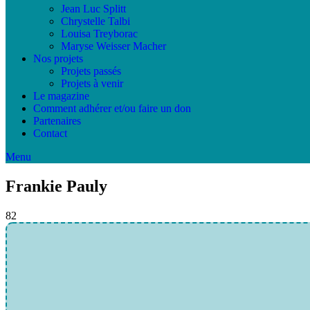
Jean Luc Splitt
Chrystelle Talbi
Louisa Treyborac
Maryse Weisser Macher
Nos projets
Projets passés
Projets à venir
Le magazine
Comment adhérer et/ou faire un don
Partenaires
Contact
Menu
Frankie Pauly
82