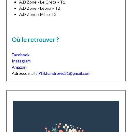
A.D Zone « Le Gréta » T1
A.D Zone « Léona » T2
A.D Zone « Milo » T3
Où le retrouver ?
Facebook
Instagram
Amazon
Adresse mail :
Phil.handrews31@gmail.com